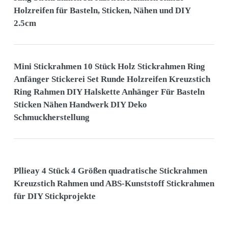
Holzreifen für Basteln, Sticken, Nähen und DIY
2.5cm
Mini Stickrahmen 10 Stück Holz Stickrahmen Ring
Anfänger Stickerei Set Runde Holzreifen Kreuzstich
Ring Rahmen DIY Halskette Anhänger Für Basteln
Sticken Nähen Handwerk DIY Deko
Schmuckherstellung
Pllieay 4 Stück 4 Größen quadratische Stickrahmen
Kreuzstich Rahmen und ABS-Kunststoff Stickrahmen
für DIY Stickprojekte